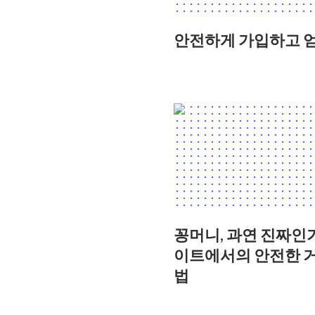
안전하게 가입하고 
꽁머니, 과연 진짜인가
이트에서의 안전한 거
법